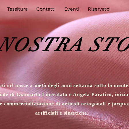
Tessitura
Contatti
Eventi
Riservato
 NOSTRA ST
ti srl nasce a metà degli anni settanta sotto la mente
ale di Giancarlo Liberalato e Angela Paratico, inizi
e commercializzazione di articoli ortogonali e jacquar
artificiali e sintetiche.