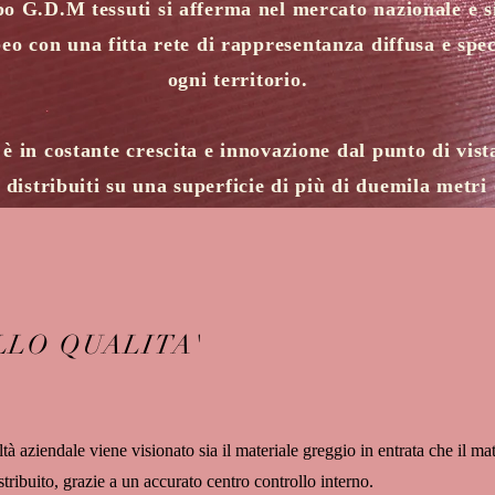
o G.D.M tessuti si afferma nel mercato nazionale e si
o con una fitta rete di rappresentanza diffusa e spec
ogni territorio.
 è in costante crescita e innovazione dal punto di vist
 distribuiti su una superficie di più di duemila metri
LO QUALITA'
ltà aziendale viene visionato sia il materiale greggio in entrata che il mate
stribuito, grazie a un accurato centro controllo interno.