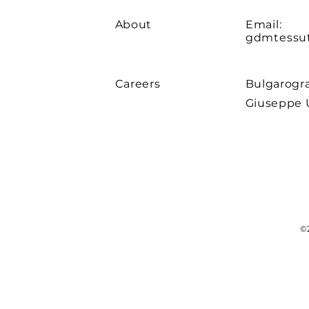
About
Email:
gdmtessu
Careers
Bulgarogra
Giuseppe U
©2