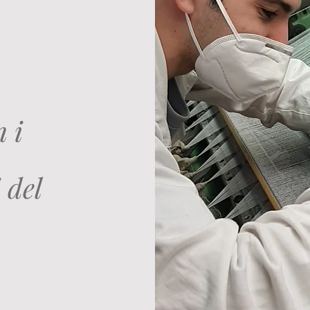
 i
 del