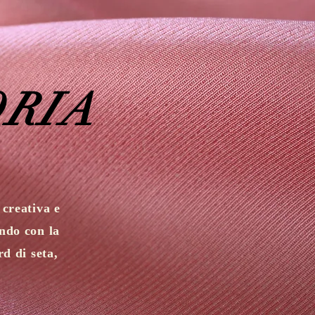
ORIA
 creativa e
ando con la
d di seta,