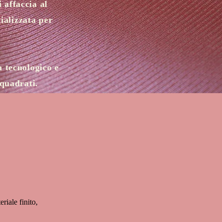
 affaccia al
ializzata per
a tecnologico e
 quadrati.
riale finito,