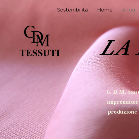
Sostenibilità
Home
About
LA
G.D.M. tessu
imprenditori
produzione 