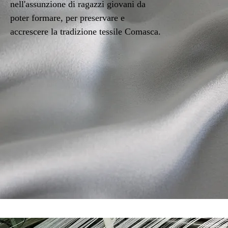
nell'assunzione di ragazzi giovani da
poter formare, per preservare e
accrescere la tradizione tessile Comasca.