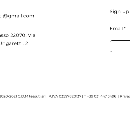
Sign up
ti@gmail.com
Email
sso 22070, Via
ngaretti, 2
020-2021 G.D.M tessuti srl | P.IVA 03597820137 | T +39 031 447 3496 |
Privac